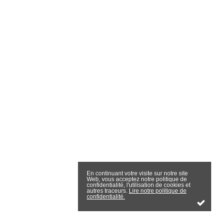
En continuant votre visite sur notre site
Web, vous acceptez notre politique de
confidentialité, l'utilisation de cookies et
autres traceurs.
Lire notre politique de
confidentialité.